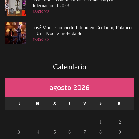
Internacional 2023
18/05/2023
José Mora: Concierto Íntimo en Centanni, Polanco
– Una Noche Inolvidable
17/05/2023
Calendario
agosto 2026
L
M
X
J
V
S
D
1
2
3
4
5
6
7
8
9