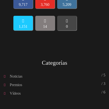
9,717
3,760
5,209
1,151
14
0
Categorías
/ 5
Noticias
/ 3
Premios
/ 6
Vídeos