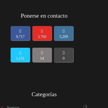
Ponerse en contacto
9,717
3,760
5,209
1,151
14
0
Categorías
/ 5
Noticias