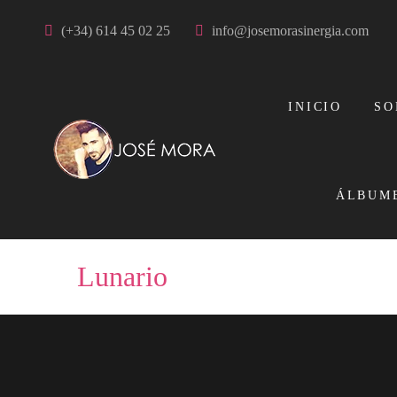
(+34) 614 45 02 25
info@josemorasinergia.com
INICIO
SO
ÁLBUM
Lunario