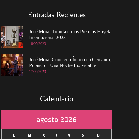
Entradas Recientes
José Mora: Triunfa en los Premios Hayek
Internacional 2023
18/05/2023
José Mora: Concierto Íntimo en Centanni,
Polanco – Una Noche Inolvidable
17/05/2023
Calendario
agosto 2026
L
M
X
J
V
S
D